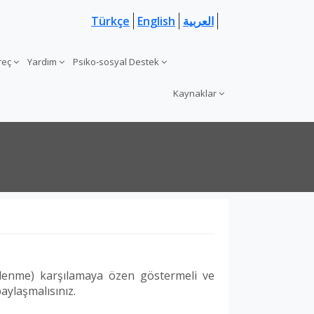
Türkçe
English
العربية
üreç
Yardım
Psiko-sosyal Destek
Kaynaklar
beslenme) karşılamaya özen göstermeli ve
paylaşmalısınız.