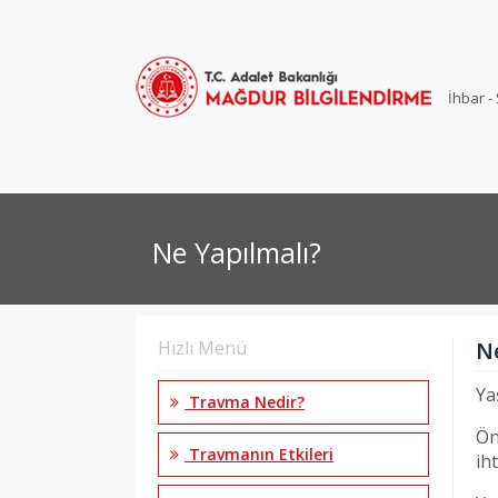
İhbar -
Ne Yapılmalı?
Hızlı Menü
N
Ya
Travma Nedir?
Ön
Travmanın Etkileri
ih