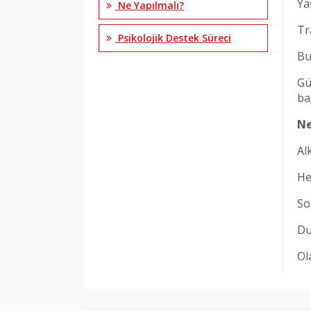
Ya
Ne Yapılmalı?
Tr
Psikolojik Destek Süreci
Bu
Gü
ba
Ne
Al
He
So
Du
Ol