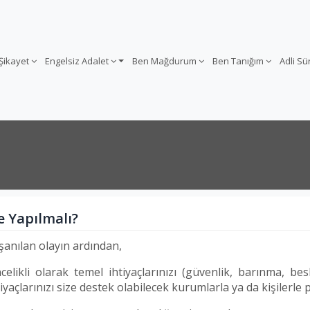
 Şikayet
Engelsiz Adalet
Ben Mağdurum
Ben Tanığım
Adli S
e Yapılmalı?
şanılan olayın ardından,
celikli olarak temel ihtiyaçlarınızı (güvenlik, barınma, 
tiyaçlarınızı size destek olabilecek kurumlarla ya da kişilerle 