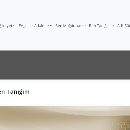
 Şikayet
Engelsiz Adalet
Ben Mağdurum
Ben Tanığım
Adli S
en Tanığım