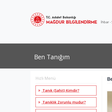
İhbar -
Ben Tanığım
Hızlı Menü
B
Tanık (Şahit) Kimdir?
Tanıklık Zorunlu mudur?