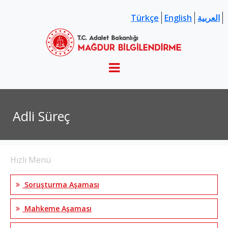
Türkçe
English
العربية
Adli Süreç
Hızlı Menü
Soruşturma Aşaması
Mahkeme Aşaması