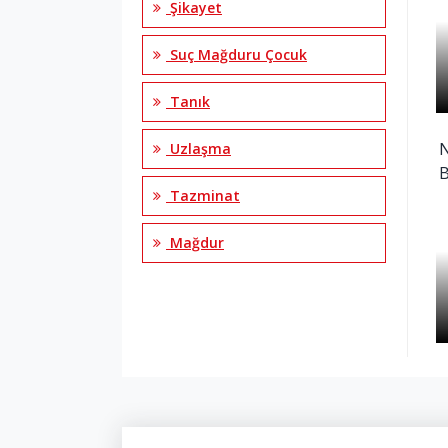
Şikayet
Suç Mağduru Çocuk
Tanık
N
Uzlaşma
B
Tazminat
Mağdur