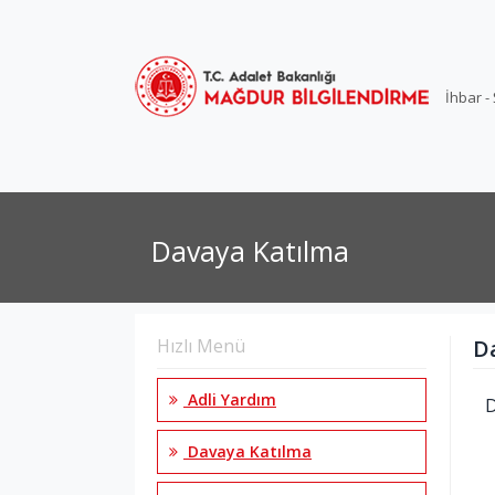
İhbar -
Davaya Katılma
Hızlı Menü
D
Adli Yardım
D
Davaya Katılma